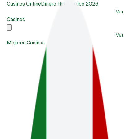
Casinos Online
Dinero Real
México 2026
Mejores Casinos
Guía
Bonos
Pagos
Legalidad
FAQ
Ver
Casinos
Mejores Casinos
Guía
Bonos
Pagos
Legalidad
FAQ
Ver
Mejores Casinos